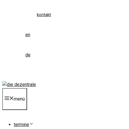
kontakt
en
de
menü
termine