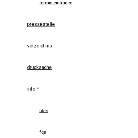
termin eintragen
pressestelle
verzeichnis
drucksache
info
über
fqa