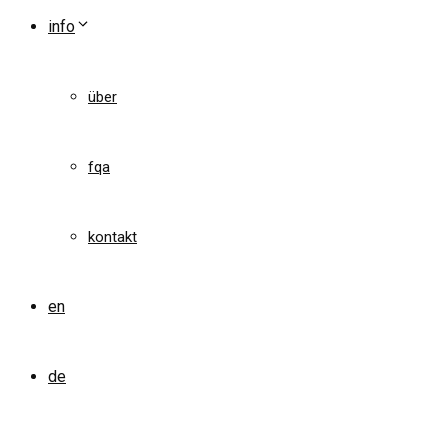
info
über
fqa
kontakt
en
de