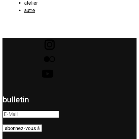
atelier
autre
bulletin