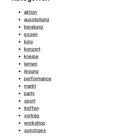
aktion
ausstellung
beratung
essen
kino
konzert
kneipe
lernen
lesung
performance
markt
party
sport
treffen
vortrag
workshop
sonstiges