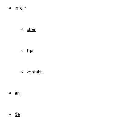
info
über
fqa
kontakt
en
de