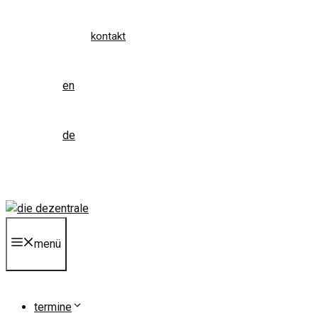
kontakt
en
de
menü
termine