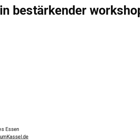
ein bestärkender worksho
es Essen
rumKassel.de