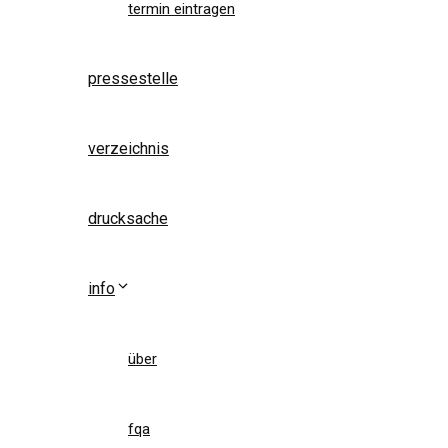
termin eintragen
pressestelle
verzeichnis
drucksache
info
über
fqa