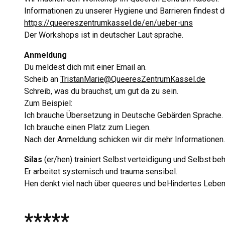
Informationen zu unserer Hygiene und Barrieren findest du
https://queereszentrumkassel.de/en/ueber-uns
Der Workshops ist in deutscher Laut·sprache.
Anmeldung
Du meldest dich mit einer Email an.
Scheib an
TristanMarie@QueeresZentrumKassel.de
Schreib, was du brauchst, um gut da zu sein.
Zum Beispiel:
Ich brauche Übersetzung in Deutsche Gebärden Sprache.
Ich brauche einen Platz zum Liegen.
Nach der Anmeldung schicken wir dir mehr Informationen.
Silas
(er/hen) trainiert Selbst·verteidigung und Selbst·be
Er arbeitet systemisch und trauma·sensibel.
Hen denkt viel nach über queeres und beHindertes Lebe
*****