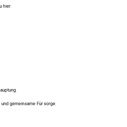
 hier:
hauptung.
n und gemeinsame Für·sorge.