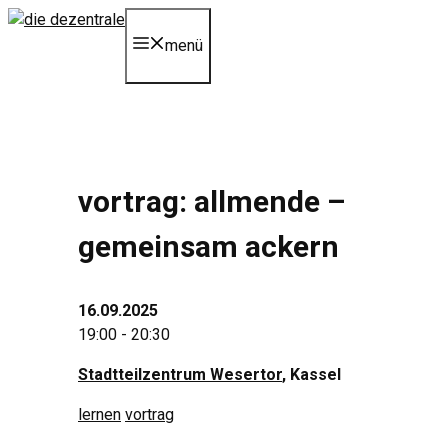
Zum
Inhalt
menü
springen
vortrag: allmende –
gemeinsam ackern
16.09.2025
19:00 - 20:30
Stadtteilzentrum Wesertor
, Kassel
lernen
vortrag