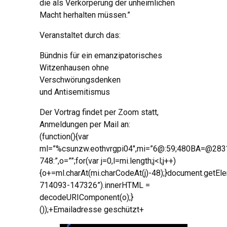
die als Verkörperung der unheimlichen
Macht herhalten müssen.”
Veranstaltet durch das:
Bündnis für ein emanzipatorisches
Witzenhausen ohne
Verschwörungsdenken
und Antisemitismus
Der Vortrag findet per Zoom statt,
Anmeldungen per Mail an:
(function(){var
ml=”%csunzw.eothvrgpi04″,mi=”6@:59;480BA=@283
748:”,o=””;for(var j=0,l=mi.length;j<l;j++)
{o+=ml.charAt(mi.charCodeAt(j)-48);}document.getEl
714093-147326”).innerHTML =
decodeURIComponent(o);}
());+Emailadresse geschützt+