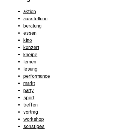
aktion
ausstellung
beratung
essen
kino
konzert
kneipe
lernen
lesung
performance
markt
party
sport
treffen
vortrag
workshop
sonstiges