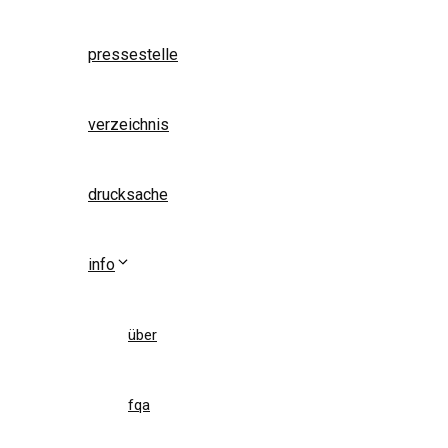
pressestelle
verzeichnis
drucksache
info
über
fqa