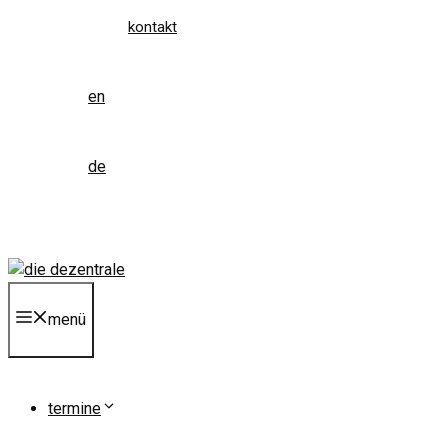
kontakt
en
de
menü
termine