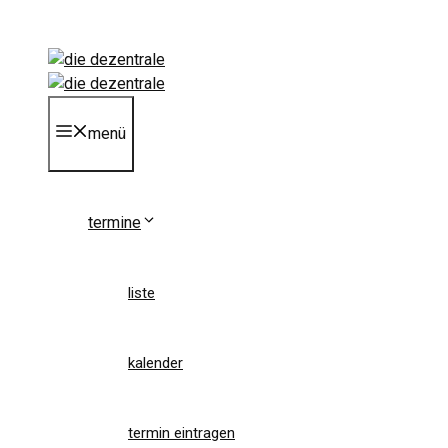
Zum
Inhalt
springen
menü
termine
liste
kalender
termin eintragen