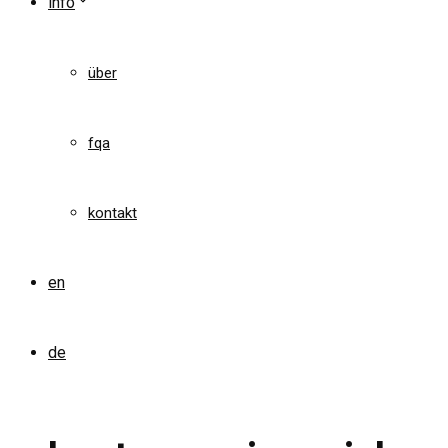
info
über
fqa
kontakt
en
de