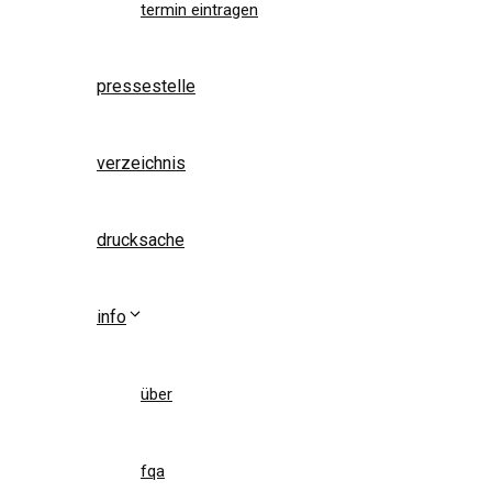
termin eintragen
pressestelle
verzeichnis
drucksache
info
über
fqa