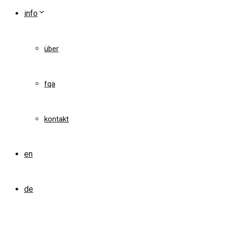
info
über
fqa
kontakt
en
de