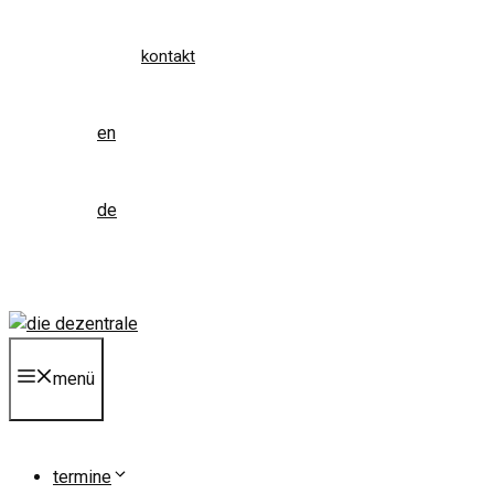
kontakt
en
de
menü
termine