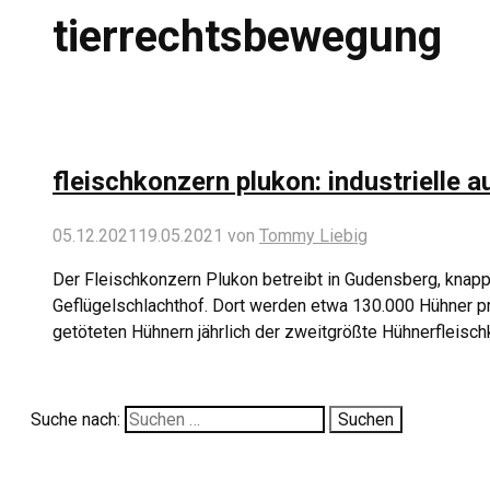
tierrechtsbewegung
fleischkonzern plukon: industrielle 
05.12.2021
19.05.2021
von
Tommy Liebig
Der Fleischkonzern Plukon betreibt in Gudensberg, knap
Geflügelschlachthof. Dort werden etwa 130.000 Hühner pr
getöteten Hühnern jährlich der zweitgrößte Hühnerfleisch
Suche nach: