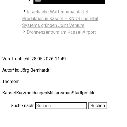
Israelische Waffenfirma startet
Produktion in Kassel – KNDS und Elbit
Systems gründen Joint Venture
Drohnenzentrum am Kassel Airport
Veröffentlicht: 28.05.2026 11:49
Autor*in:
Jörg Bernhardt
Themen:
Kassel
Kurzmeldungen
Militarismus
Stadtpolitik
Suche nach: