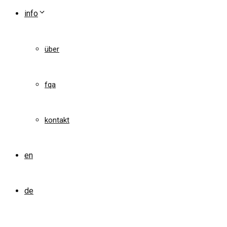
info
über
fqa
kontakt
en
de