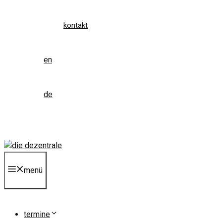
kontakt
en
de
menü
termine