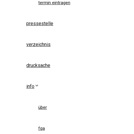
termin eintragen
pressestelle
verzeichnis
drucksache
info
über
fqa