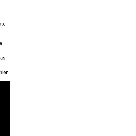
hs,
ie
das
hlen.