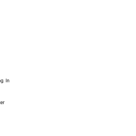
ng.
In
ter