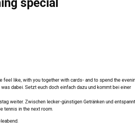
ing special
 feel like, with you together with cards- and to spend the eveni
r was dabei
.
Setzt euch doch einfach dazu und kommt bei einer
stag weiter
.
Zwischen lecker-günstigen Getränken und entspann
le tennis in the next room.
ieleabend
.