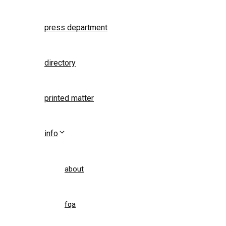
press department
directory
printed matter
info
about
fqa