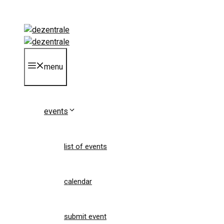
Skip
to
content
menu
events
list of events
calendar
submit event