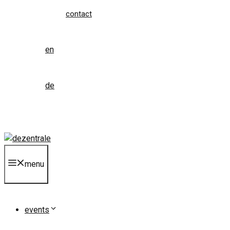
contact
en
de
menu
events