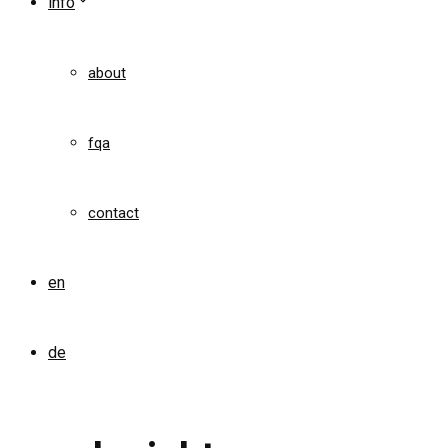
info
about
fqa
contact
en
de