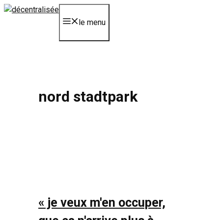
Aller
au
le menu
contenu
nord stadtpark
« je veux m'en occuper,