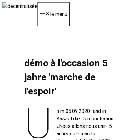
Aller
au
le menu
contenu
démo à l'occasion 5
jahre 'marche de
l'espoir’
U
n m 05.09.2020 fand in
Kassel die Démonstration
«Nous allons nous unir- 5
années de marche