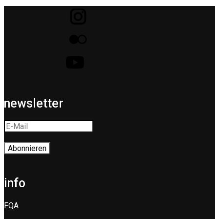
newsletter
info
FQA