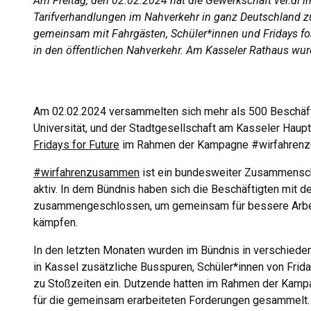
Am Freitag, den 02.02.2024 hat die Gewerkschaft ver.d
Tarifverhandlungen im Nahverkehr in ganz Deutschland zu 
gemeinsam mit Fahrgästen, Schüler*innen und Fridays fo
in den öffentlichen Nahverkehr. Am Kasseler Rathaus wu
Am 02.02.2024 versammelten sich mehr als 500 Beschäft
Universität, und der Stadtgesellschaft am Kasseler Haup
Fridays for Future
im Rahmen der Kampagne #wirfahren
#wirfahrenzusammen
ist ein bundesweiter Zusammenschl
aktiv. In dem Bündnis haben sich die Beschäftigten mit 
zusammengeschlossen, um gemeinsam für bessere Arbeits
kämpfen.
In den letzten Monaten wurden im Bündnis in verschiede
in Kassel zusätzliche Busspuren, Schüler*innen von Frid
zu Stoßzeiten ein. Dutzende hatten im Rahmen der Kamp
für die gemeinsam erarbeiteten Forderungen gesammelt.