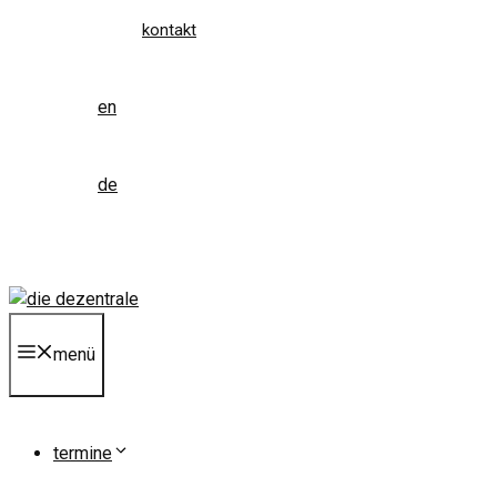
kontakt
en
de
menü
termine