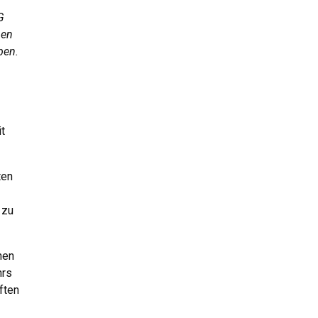
G
nen
ben.
t
ten
 zu
nen
hrs
ften