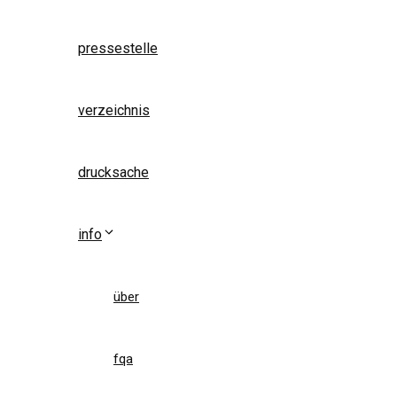
pressestelle
verzeichnis
drucksache
info
über
fqa