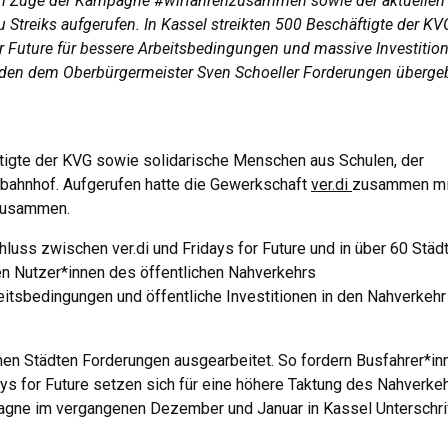
i im Zuge der Kampagne #wirfahrenzusammen sowie der aktuellen
Streiks aufgerufen. In Kassel streikten 500 Beschäftigte der KV
r Future für bessere Arbeitsbedingungen und massive Investitio
rden dem Oberbürgermeister Sven Schoeller Forderungen überge
igte der KVG sowie solidarische Menschen aus Schulen, der
tbahnhof. Aufgerufen hatte die Gewerkschaft
ver.di
zusammen mi
zusammen.
uss zwischen ver.di und Fridays for Future und in über 60 Städ
den Nutzer*innen des öffentlichen Nahverkehrs
bedingungen und öffentliche Investitionen in den Nahverkehr
nen Städten Forderungen ausgearbeitet. So fordern Busfahrer*in
ays for Future setzen sich für eine höhere Taktung des Nahverke
agne im vergangenen Dezember und Januar in Kassel Unterschri