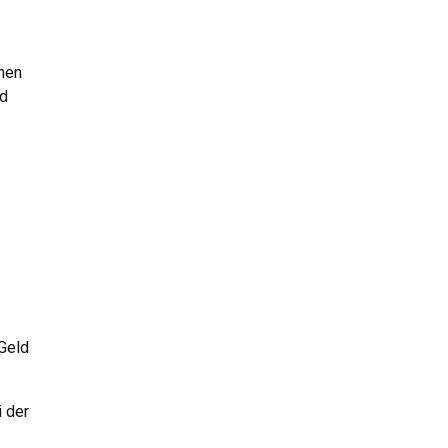
nen
nd
 Geld
i der