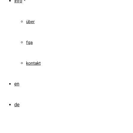
info
über
fqa
kontakt
en
de