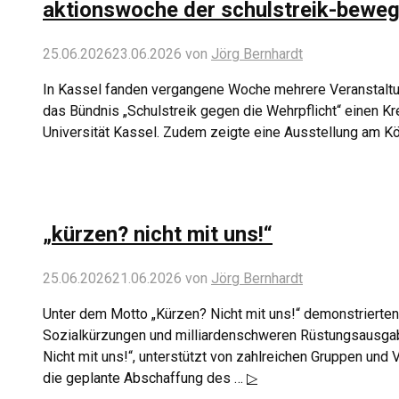
aktionswoche der schulstreik-beweg
25.06.2026
23.06.2026
von
Jörg Bernhardt
In Kassel fanden vergangene Woche mehrere Veranstaltun
das Bündnis „Schulstreik gegen die Wehrpflicht“ einen Kre
Universität Kassel. Zudem zeigte eine Ausstellung am Kö
„kürzen? nicht mit uns!“
25.06.2026
21.06.2026
von
Jörg Bernhardt
Unter dem Motto „Kürzen? Nicht mit uns!“ demonstriert
Sozialkürzungen und milliardenschweren Rüstungsausgabe
Nicht mit uns!“, unterstützt von zahlreichen Gruppen und V
die geplante Abschaffung des …
▷