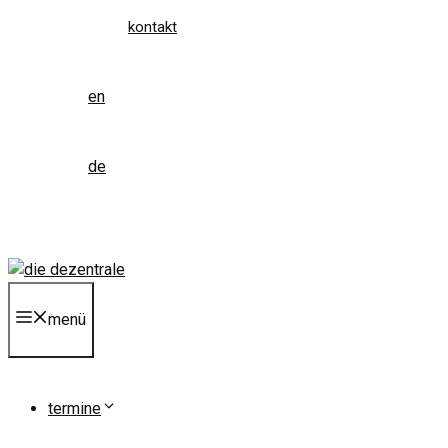
kontakt
en
de
menü
termine