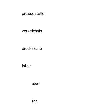
pressestelle
verzeichnis
drucksache
info
über
fqa