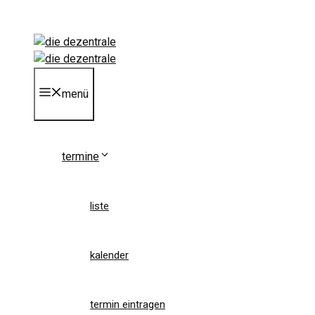
Zum
Inhalt
springen
menü
termine
liste
kalender
termin eintragen