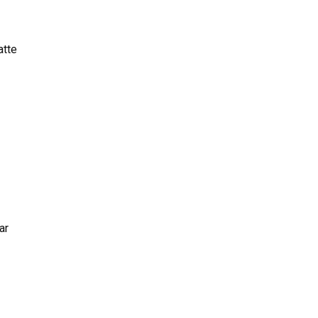
atte
ar