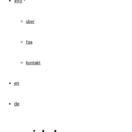
info
über
fqa
kontakt
en
de