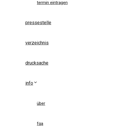
termin eintragen
pressestelle
verzeichnis
drucksache
info
über
fqa