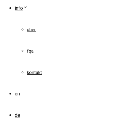
info
über
fqa
kontakt
en
de