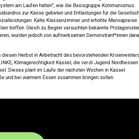
s System am Laufen halten”, wie die Basisgruppe Kommunismus
onsbündnis zur Kasse gebeten und Entlastungen für die Gesellsch
ozialleistungen. Kalte Klassenzimmer und erhöhte Mensapreise
ien treffen. Gleich zu Beginn versuchten bekannte Protagoniste
ieren, wurden jedoch von aufmerksamen Demonstrant*innen dara
h diesen Herbst in Anbetracht des bevorstehenden Krisenwinters
 LINKE, Klimagerechtigkeit Kassel, die ver.di Jugend Nordhessen
sel. Dieses plant im Laufe der nächsten Wochen in Kassel
raße und bei warmem Essen zusammen bringen sollen.