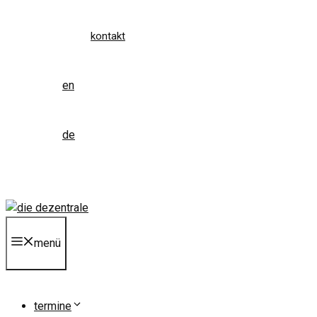
kontakt
en
de
menü
termine