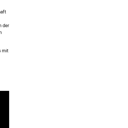
aft
n der
n
 mit