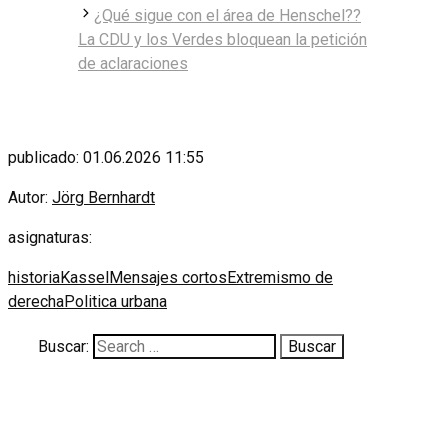
¿Qué sigue con el área de Henschel??
La CDU y los Verdes bloquean la petición
de aclaraciones
publicado: 01.06.2026 11:55
Autor:
Jörg Bernhardt
asignaturas:
historia
Kassel
Mensajes cortos
Extremismo de
derecha
Politica urbana
Buscar: