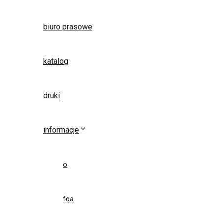
biuro prasowe
katalog
druki
informacje
o
fqa