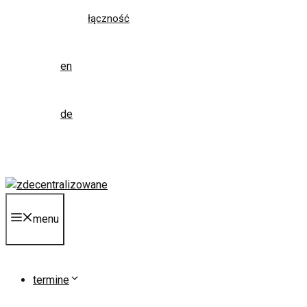
łączność
en
de
menu
termine