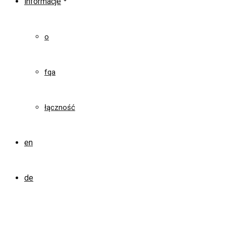
informacje
o
fqa
łączność
en
de