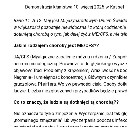
Demonstracja kłamstwa 10. więcej 2025 w Kassel
Rano 11. A 12. Maj jest Międzynarodowym Dniem Świadom
w większości pozostaje niewidoczna i z którą codziennie
dotkniętą chorobą o tym, jak dalej żyć z ME/CFS, a nie ty
Jakim rodzajem choroby jest ME/CFS??
JA/CFS (Myalgiczne zapalenie mózgu i rdzenia / Zespół 
neuroimmunologiczną. Prowadzi to do głębokiego wyczerp
objawów: Trud, Problemy z krążeniem, Wrażliwość na bod
Nagranie- i umiejętność koncentracji). Głównym czynniki
gruczołowa Pfeiffera, Wpływ pewności ciała. Osoby dotk
ludzie. Liczba niezgłoszonych przypadków będzie praw
Co to znaczy, że ludzie są dotknięci tą chorobą??
Nie oznacza to tylko zmęczenia. Wyczerpanie jest tak 
„normalnego zmęczenia” lub wyczerpania podczas infekcji