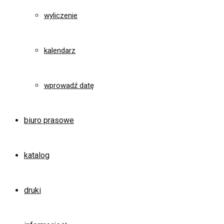
wyliczenie
kalendarz
wprowadź datę
biuro prasowe
katalog
druki