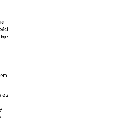
ie
ości
daje
kiem
się z
y
at