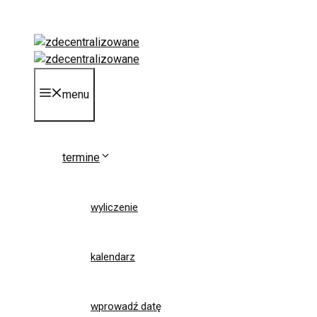
Przejdź
do
treści
menu
termine
wyliczenie
kalendarz
wprowadź datę