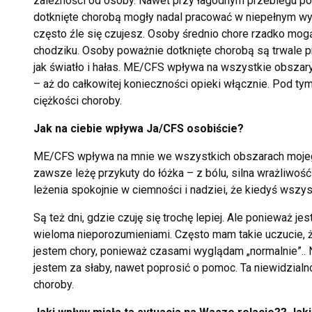
zależności od osoby. Nawet przy łagodnym przebiegu po
dotknięte chorobą mogły nadal pracować w niepełnym wy
często źle się czujesz. Osoby średnio chore rzadko mog
chodziku. Osoby poważnie dotknięte chorobą są trwale prz
jak światło i hałas. ME/CFS wpływa na wszystkie obszar
– aż do całkowitej konieczności opieki włącznie. Pod t
ciężkości choroby.
Jak na ciebie wpływa
Ja/CFS osobiście?
ME/CFS wpływa na mnie we wszystkich obszarach mojego
zawsze leżę przykuty do łóżka – z bólu, silna wrażliwość 
leżenia spokojnie w ciemności i nadziei, że kiedyś wszys
Są też dni, gdzie czuję się trochę lepiej. Ale ponieważ 
wieloma nieporozumieniami. Często mam takie uczucie, że
jestem chory, ponieważ czasami wyglądam „normalnie”..
jestem za słaby, nawet poprosić o pomoc. Ta niewidzialn
choroby.