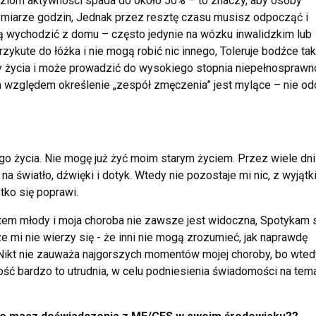
ziom aktywności spada do około 50% – to znaczy, aby osoby
miarze godzin, Jednak przez resztę czasu musisz odpocząć i
ą wychodzić z domu – często jedynie na wózku inwalidzkim lub
ykute do łóżka i nie mogą robić nic innego, Toleruje bodźce tak
y życia i może prowadzić do wysokiego stopnia niepełnosprawn
ym względem określenie „zespół zmęczenia” jest mylące – nie od
 życia. Nie mogę już żyć moim starym życiem. Przez wiele dni
na światło, dźwięki i dotyk. Wtedy nie pozostaje mi nic, z wyjąt
tko się poprawi.
jestem młody i moja choroba nie zawsze jest widoczna, Spotykam 
 mi nie wierzy się - że inni nie mogą zrozumieć, jak naprawdę
 Nikt nie zauważa najgorszych momentów mojej choroby, bo wted
ość bardzo to utrudnia, w celu podniesienia świadomości na tem