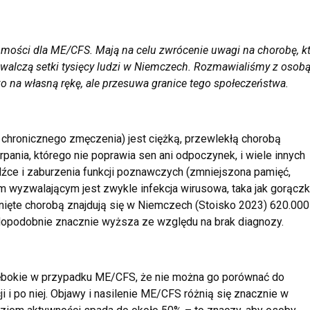
ości dla ME/CFS. Mają na celu zwrócenie uwagi na chorobę, k
 walczą setki tysięcy ludzi w Niemczech. Rozmawialiśmy z osob
lko na własną rękę, ale przesuwa granice tego społeczeństwa.
chronicznego zmęczenia) jest ciężką, przewlekłą chorobą
ania, którego nie poprawia sen ani odpoczynek, i wiele innych
źce i zaburzenia funkcji poznawczych (zmniejszona pamięć,
em wyzwalającym jest zwykle infekcja wirusowa, taka jak gorącz
nięte chorobą znajdują się w Niemczech (Stoisko 2023) 620.000
dopodobnie znacznie wyższa ze względu na brak diagnozy.
głębokie w przypadku ME/CFS, że nie można go porównać do
 i po niej. Objawy i nasilenie ME/CFS różnią się znacznie w