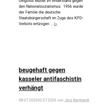
Gingolds Mutter im Widerstand gegen
den Nationalsozialismus. 1956 wurde
der Familie die deutsche
Staatsbürgerschaft im Zuge des KPD-
Verbots entzogen. …
▷
beugehaft gegen
kasseler antifaschistin
verhängt
08.07.2026
02.07.2026
von
Jörg Bernhardt