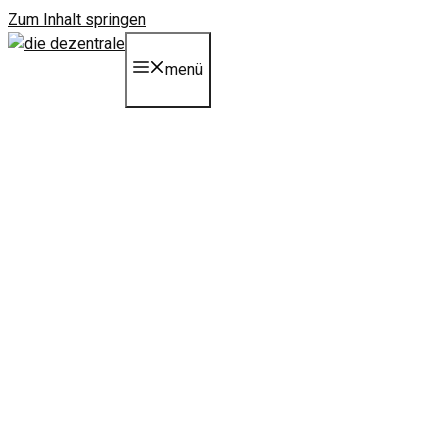
Zum Inhalt springen
menü
seit 2 jahren ist lina in
untersuchungshaft –