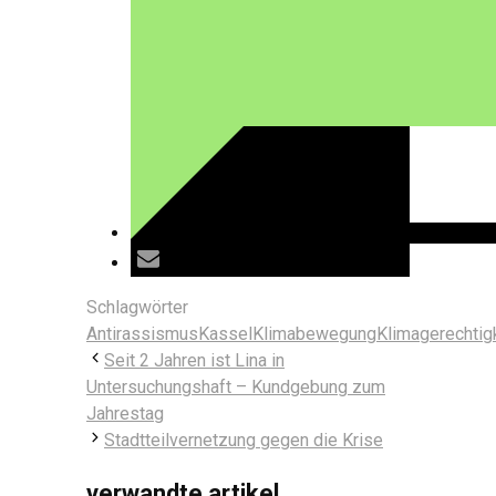
Schlagwörter
Antirassismus
Kassel
Klimabewegung
Klimagerechtig
Seit 2 Jahren ist Lina in
Untersuchungshaft – Kundgebung zum
Jahrestag
Stadtteilvernetzung gegen die Krise
verwandte artikel