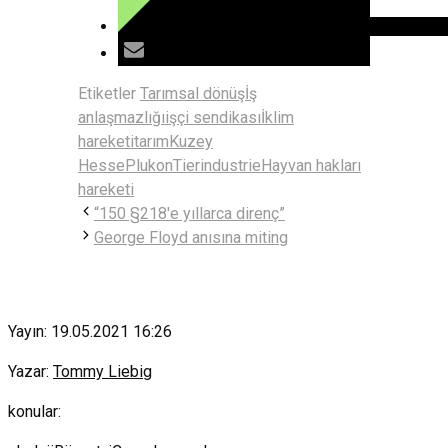
Etiketler
Tarımsal dönüş
İş
anlaşmazlığı
işçi sendikası
İklim
hareketi
tarım
Kuzey
Hesse
Plukon
Tierindustrie
Hayvan hakları
hareketi
“150 §218'e yıllarca direnç”
George Floyd anısına miting
Yayın: 19.05.2021 16:26
Yazar:
Tommy Liebig
konular: