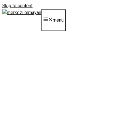
Skip to content
menu
et şirketi plukon: kassel
kapılarında endüstriyel