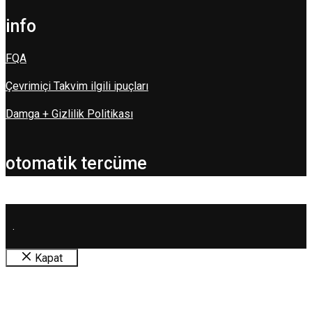
info
FQA
Çevrimiçi Takvim ilgili ipuçları
Damga + Gizlilik Politikası
otomatik tercüme
.
Kapat