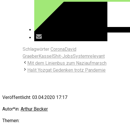
Schlagwörter
Corona
David
Graeber
Kassel
Shit-Jobs
Systemrelevant
Mit dem Linienbus zum Naziaufmarsch
Halit Yozgat Gedenken trotz Pandemie
Veröffentlicht: 03.04.2020 17:17
Autor*in:
Arthur Becker
Themen: